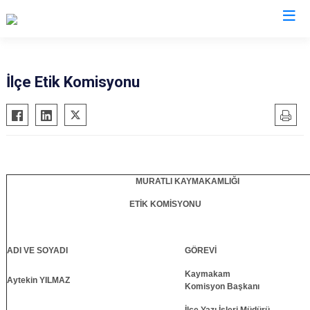
Tekirdağ
İlçe Etik Komisyonu
Çerkezköy
Saray
Çorlu
Şarköy
Hayrabolu
Süleymanpaşa
Malkara
Ergene
MURATLI KAYMAKAMLIĞI
Marmaraereğlisi
Kapaklı
ETİK KOMİSYONU
Muratlı
ADI VE SOYADI
GÖREVİ
Kaymakam
Aytekin YILMAZ
Komisyon Başkanı