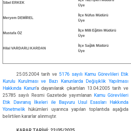
İlçe Yazı İşleri Müdürü
Sibel ERKEK
Üye
İlçe Nüfus Müdürü
Meryem DEMİREL
Üye
İlçe Milli Eğitim Müdürü
Mustafa ÖZ
Üye
İlçe Sağlık Müdürü
Hilal VARDARLI KARDAN
Üye
25.05.2004 tarih ve
5176 sayılı Kamu Görevlileri Etik
Kurulu Kurulması ve Bazı Kanunlarda Değişiklik Yapılması
Hakkında Kanun
'a dayanılarak çıkartılan 13.04.2005 tarih ve
25785 sayılı Resmi Gazetede yayımlanan
Kamu Görevlileri
Etik Davranış İlkeleri ile Başvuru Usul Esasları Hakkında
Yönetmelik
hükümleri uyarınca yapılan toplantıda aşağıda
belirtilen kararlar alınmıştır.
KARAR TARİHİ: 22/05/2025