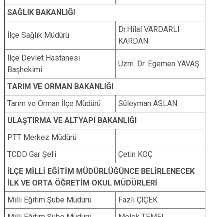
SAĞLIK BAKANLIĞI
Dr.Hilal VARDARLI
İlçe Sağlık Müdürü
KARDAN
İlçe Devlet Hastanesi
Uzm. Dr. Egemen YAVAŞ
Başhekimi
TARIM VE ORMAN BAKANLIĞI
Tarım ve Orman İlçe Müdürü
Süleyman ASLAN
ULAŞTIRMA VE ALTYAPI BAKANLIĞI
PTT Merkez Müdürü
TCDD Gar Şefi
Çetin KOÇ
İLÇE MİLLİ EĞİTİM MÜDÜRLÜĞÜNCE BELİRLENECEK
İLK VE ORTA ÖĞRETİM OKUL MÜDÜRLERİ
Milli Eğitim Şube Müdürü
Fazlı ÇİÇEK
Milli Eğitim Şube Müdürü
Melek TEMEL