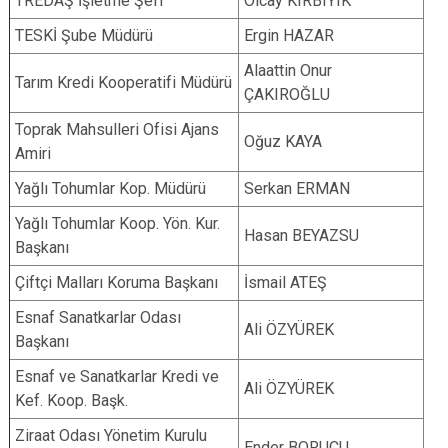
TREDAŞ İşletme Şefi
Olcay KIRBIYIK
TESKİ Şube Müdürü
Ergin HAZAR
Alaattin Onur
Tarım Kredi Kooperatifi Müdürü
ÇAKIROĞLU
Toprak Mahsulleri Ofisi Ajans
Oğuz KAYA
Amiri
Yağlı Tohumlar Kop. Müdürü
Serkan ERMAN
Yağlı Tohumlar Koop. Yön. Kur.
Hasan BEYAZSU
Başkanı
Çiftçi Malları Koruma Başkanı
İsmail ATEŞ
Esnaf Sanatkarlar Odası
Ali ÖZYÜREK
Başkanı
Esnaf ve Sanatkarlar Kredi ve
Ali ÖZYÜREK
Kef. Koop. Başk.
Ziraat Odası Yönetim Kurulu
Ender BORUCU