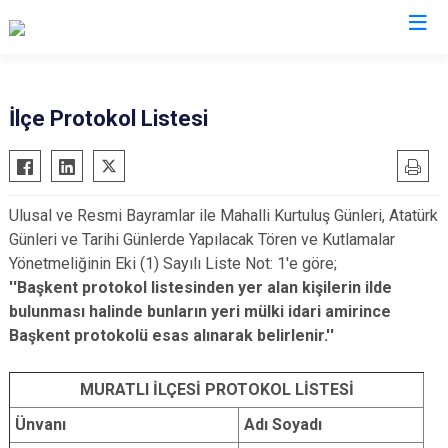
Tekirdağ
İlçe Protokol Listesi
Çerkezköy
Saray
Çorlu
Şarköy
Ulusal ve Resmi Bayramlar ile Mahalli Kurtuluş Günleri, Atatürk
Hayrabolu
Süleymanpaşa
Günleri ve Tarihi Günlerde Yapılacak Tören ve Kutlamalar
Malkara
Ergene
Yönetmeliğinin Eki (1) Sayılı Liste Not: 1'e göre;
Marmaraereğlisi
Kapaklı
''Başkent protokol listesinden yer alan kişilerin ilde
bulunması halinde bunların yeri mülki idari amirince
Muratlı
Başkent protokolü esas alınarak belirlenir.''
MURATLI İLÇESİ PROTOKOL LİSTESİ
Ünvanı
Adı Soyadı