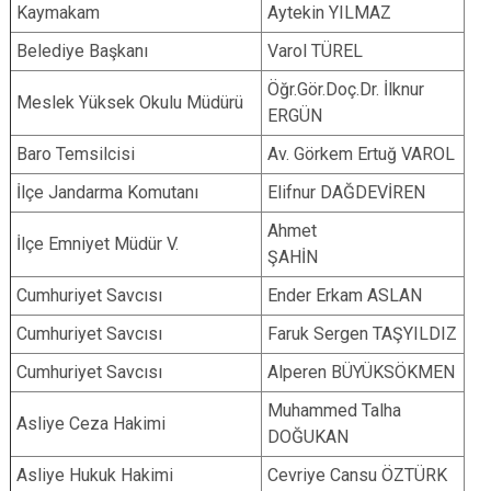
Kaymakam
Aytekin YILMAZ
Belediye Başkanı
Varol TÜREL
Öğr.Gör.Doç.Dr. İlknur
Meslek Yüksek Okulu Müdürü
ERGÜN
Baro Temsilcisi
Av. Görkem Ertuğ VAROL
İlçe Jandarma Komutanı
Elifnur DAĞDEVİREN
Ahmet
İlçe Emniyet Müdür V.
ŞAHİN
Cumhuriyet Savcısı
Ender Erkam ASLAN
Cumhuriyet Savcısı
Faruk Sergen TAŞYILDIZ
Cumhuriyet Savcısı
Alperen BÜYÜKSÖKMEN
Muhammed Talha
Asliye Ceza Hakimi
DOĞUKAN
Asliye Hukuk Hakimi
Cevriye Cansu ÖZTÜRK