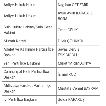
Asliye Hukuk Hakimi
Nagihan ÖZDEMİR
Ayşe Aylin KARAGÖZ
Asliye Hukuk Hakimi
BORA
Sulh Hukuk Hakimi/Sulh Ceza
Ömer ÇELİK
Hakimi
Muratlı Noteri
Dilek ÇELİKKOL
Adalet ve Kalkınma Partisi İlçe
Savaş Derviş
Başkanı
ESKİCİOĞLU
Yeni Parti İlçe Başkanı
Murat YARIMDÜNYA
Cumhuriyet Halk Partisi İlçe
İsmail KOÇ
Başkanı
Milliyetçi Hareket Partisi İlçe
Mustafa Cemal BAYRAM
Başkanı
İyi Parti İlçe Başkanı
Selda KARAKUŞ