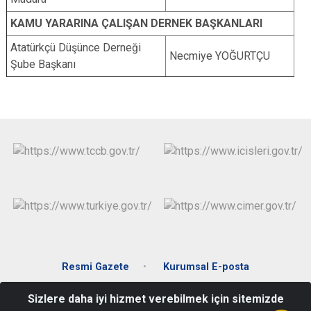
KAMU YARARINA ÇALIŞAN DERNEK BAŞKANLARI
Atatürkçü Düşünce Derneği
Necmiye YOĞURTÇU
Şube Başkanı
Resmi Gazete
Kurumsal E-posta
Sizlere daha iyi hizmet verebilmek için sitemizde
Muradiye Mah. Hürriyet Meydanı No:1 Muratlı / Tekirdağ