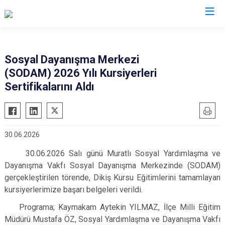
Tekirdağ
Sosyal Dayanışma Merkezi
(SODAM) 2026 Yılı Kursiyerleri
Çerkezköy
Saray
Sertifikalarını Aldı
Çorlu
Şarköy
Hayrabolu
Süleymanpaşa
Malkara
Ergene
30.06.2026
Marmaraereğlisi
Kapaklı
30.06.2026 Salı günü Muratlı Sosyal Yardımlaşma ve
Muratlı
Dayanışma Vakfı Sosyal Dayanışma Merkezinde (SODAM)
gerçekleştirilen törende, Dikiş Kursu Eğitimlerini tamamlayan
kursiyerlerimize başarı belgeleri verildi.
Programa; Kaymakam Aytekin YILMAZ, İlçe Milli Eğitim
Müdürü Mustafa ÖZ, Sosyal Yardımlaşma ve Dayanışma Vakfı